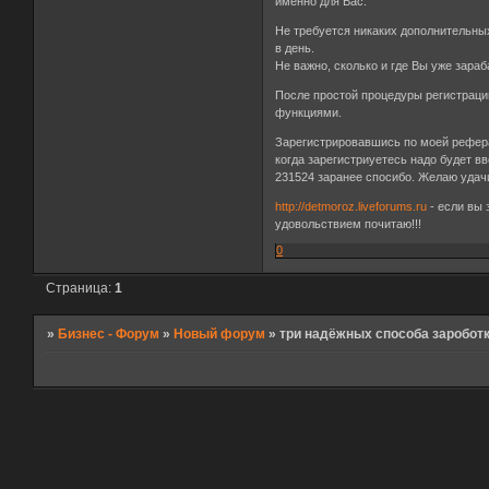
именно для Вас.
Не требуется никаких дополнительны
в день.
Не важно, сколько и где Вы уже зара
После простой процедуры регистраци
функциями.
Зарегистрировавшись по моей рефе
когда зарегистриуетесь надо будет вв
231524 заранее спосибо. Желаю уда
http://detmoroz.liveforums.ru
- если вы
удовольствием почитаю!!!
0
Страница:
1
»
Бизнес - Форум
»
Новый форум
»
три надёжных способа зароботк