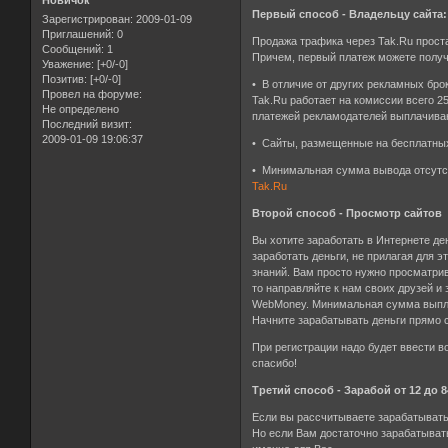
Новичок
Первый способ - Владельцу сайта:
Зарегистрирован
: 2009-01-09
Приглашений:
0
Продажа трафика через Tak.Ru проста
Сообщений:
1
Причем, первый платеж можете получи
Уважение:
[+0/-0]
Позитив:
[+0/-0]
• В отличие от других рекламных бр
Провел на форуме:
Tak.Ru работает на комиссии всего 2
Не определено
платежей рекламодателей выплачива
Последний визит:
2009-01-09 19:06:37
• Сайты, размещенные на бесплатных
• Минимальная сумма вывода отсутст
Tak.Ru
Второй способ - Просмотр сайтов
Вы хотите заработать в Интернете д
заработать деньги, не прилагая для 
знаний. Вам просто нужно просматрив
то направляйте к нам своих друзей 
WebMoney. Минимальная сумма выпл
Начните зарабатывать деньги прямо 
При регистрации надо будет ввести во
спасибо!
Третий способ - Зарабой от 12 до 
Если вы расcчитываете зарабатывать
Но если Вам достаточно зарабатывать