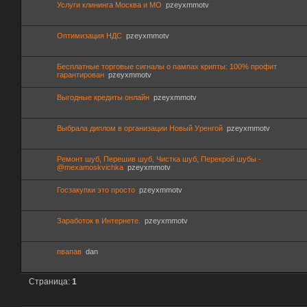
Услуги клининга Москва и МО
pzeyxmmotv
Оптимизация НДС
pzeyxmmotv
Бесплатные торговые сигналы о пампах крипты: 100% профит
гарантирован
pzeyxmmotv
Выгодные кредиты онлайн
pzeyxmmotv
Выбрала диплом в организации Новый Уренгой
pzeyxmmotv
Ремонт шуб, Перешив шуб, Чистка шуб, Перекрой шубы -
@mexamoskvichka
pzeyxmmotv
Госзакупки это просто
pzeyxmmotv
Заработок в Интернете.
pzeyxmmotv
пвапав
dan
Страница:
1